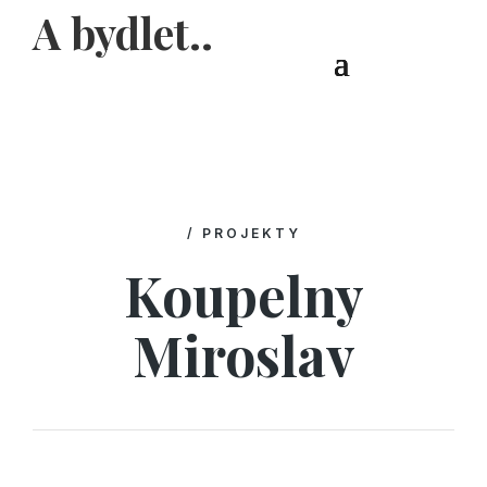
A bydlet..
/ PROJEKTY
Koupelny
Miroslav