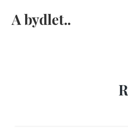
A bydlet..
R