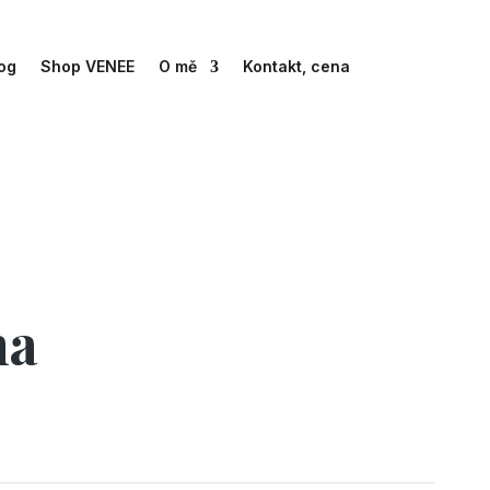
og
Shop VENEE
O mě
Kontakt, cena
ha