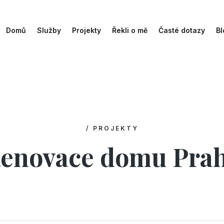
Domů
Služby
Projekty
Řekli o mě
Časté dotazy
Bl
/ PROJEKTY
enovace domu Pra